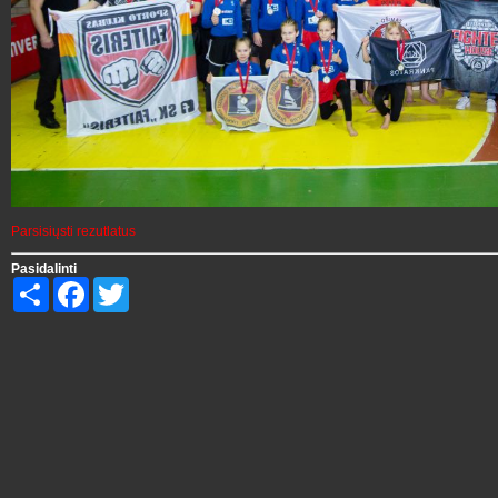
Parsisiųsti rezutlatus
Pasidalinti
Share
Facebook
Twitter