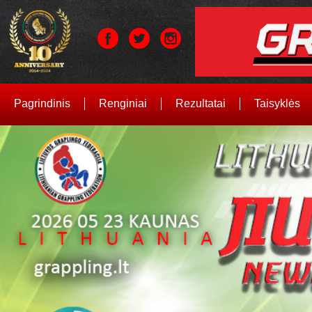
Pagrindinis
Renginiai
Rezultatai
Taisyklės