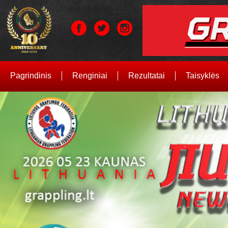
Pagrindinis
Renginiai
Rezultatai
Taisyklės