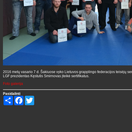
2016 metų vasario 7 d. Šakiuose vyko Lietuvos grapplingo federacijos teisėjų s
LGF prezidentas Kęstutis Smirnovas įteikė sertifikatus.
Foto galerija
Pasidalinti
Share
Facebook
Twitter