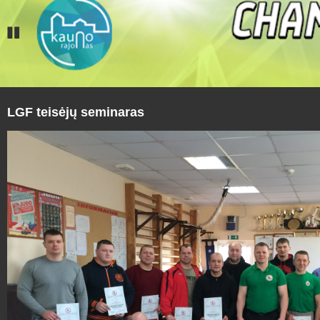
LGF teisėjų seminaras