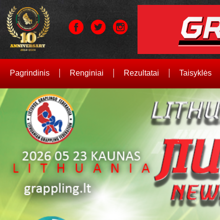
Pagrindinis
Renginiai
Rezultatai
Taisyklės