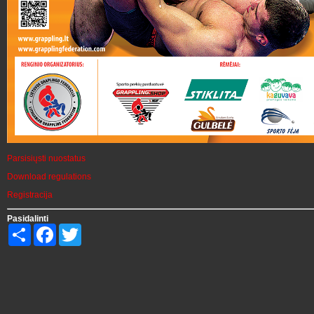
Parsisiųsti nuostatus
Download regulations
Registracija
Pasidalinti
Share
Facebook
Twitter