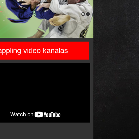
1
2
ppling video kanalas