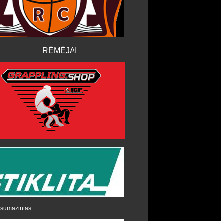
RĖMĖJAI