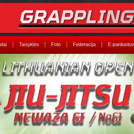
atai
Taisyklės
Foto
Federacija
E-parduotu