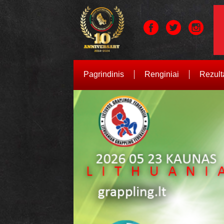
Pagrindinis
Renginiai
Rezult