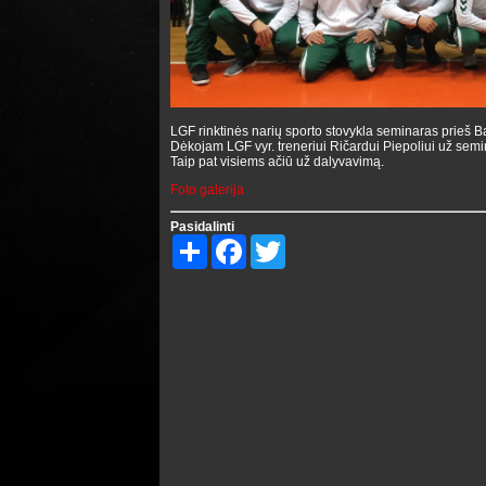
LGF rinktinės narių sporto stovykla seminaras prieš Ba
Dėkojam LGF vyr. treneriui Ričardui Piepoliui už sem
Taip pat visiems ačiū už dalyvavimą.
Foto galerija
Pasidalinti
Share
Facebook
Twitter