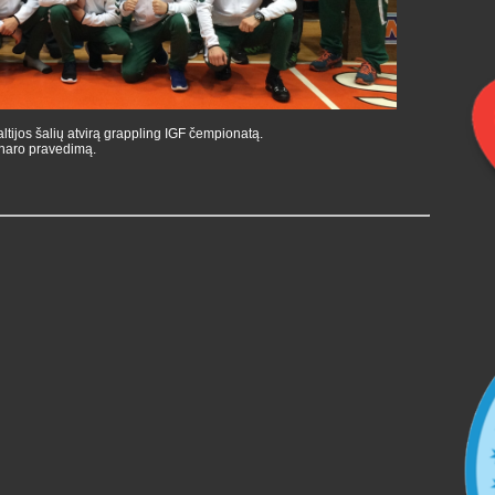
ltijos šalių atvirą grappling IGF čempionatą.
inaro pravedimą.