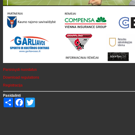
Parsisiųsti nuostatus
Download regulations
Registracija
Pasidalinti
Share
Facebook
Twitter