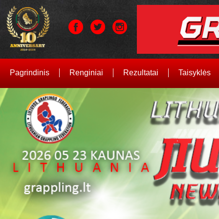
Pagrindinis
Renginiai
Rezultatai
Taisyklės